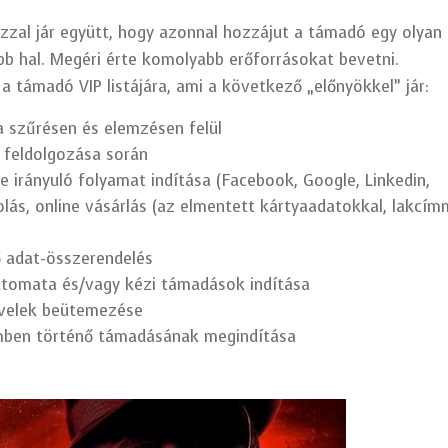
zal jár együtt, hogy azonnal hozzájut a támadó egy olyan
bb hal. Megéri érte komolyabb erőforrásokat bevetni.
 a támadó VIP listájára, ami a következő „előnyökkel” jár:
 szűrésen és elemzésen felül
 feldolgozása során
re irányuló folyamat indítása (Facebook, Google, Linkedin,
olás, online vásárlás (az elmentett kártyaadatokkal, lakcím
ő adat-összerendelés
automata és/vagy kézi támadások indítása
evelek beütemezése
mben történő támadásának megindítása