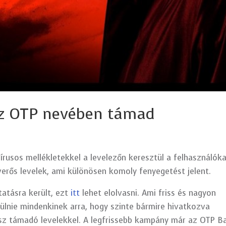
az OTP nevében támad
írusos mellékletekkel a levelezőn keresztül a felhasználóka
erős levelek, ami különösen komoly fenyegetést jelent.
atásra került, ezt
itt
lehet elolvasni. Ami friss és nagyon
zülnie mindenkinek arra, hogy szinte bármire hivatkozva
sz támadó levelekkel. A legfrissebb kampány már az OTP B