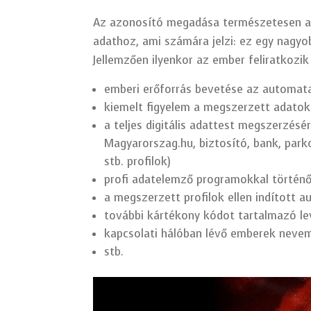
Az azonosító megadása természetesen az
adathoz, ami számára jelzi: ez egy nagyo
Jellemzően ilyenkor az ember feliratkozik
emberi erőforrás bevetése az automata
kiemelt figyelem a megszerzett adatok
a teljes digitális adattest megszerzésé
Magyarorszag.hu, biztosító, bank, park
stb. profilok)
profi adatelemző programokkal történ
a megszerzett profilok ellen indított 
további kártékony kódot tartalmazó l
kapcsolati hálóban lévő emberek neve
stb.