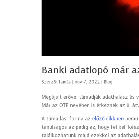
Banki adatlopó már 
Szerző:
Tamás
|
nov 7, 2022
|
Blog
Megújult erővel támadják adathalász és v
Már az OTP nevében is érkeznek az új átv
A támadási forma az
előző cikkben
bemut
tanulságos az pedig az, hogy fel kell kés
találkozhatunk majd ezekkel az adathalá