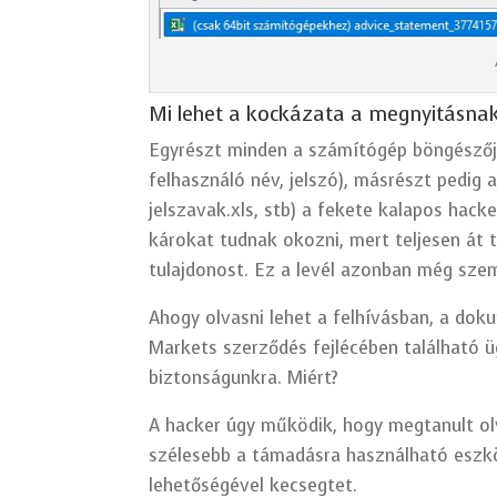
Mi lehet a kockázata a megnyitásna
Egyrészt minden a számítógép böngészőjé
felhasználó név, jelszó), másrészt pedig a
jelszavak.xls, stb) a fekete kalapos hac
károkat tudnak okozni, mert teljesen át tu
tulajdonost. Ez a levél azonban még sz
Ahogy olvasni lehet a felhívásban, a d
Markets szerződés fejlécében található ü
biztonságunkra. Miért?
A hacker úgy működik, hogy megtanult olv
szélesebb a támadásra használható eszkö
lehetőségével kecsegtet.