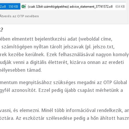
Átverés az OTP nevében
k?
ben elmentett bejelentkezési adat (weboldal címe,
 számítógépen nyíltan tárolt jelszavak (pl. jelszo.txt,
kerek kezébe kerülnek. Ezek felhasználásával nagyon komoly
dják venni a digitális életterét, kizárva onnan az eredeti
emélyesebben támad.
okumentum megnyitásához szükséges megadni az OTP Global
gyfél azonosítót. Ezzel pedig újabb csapást mérhetünk a
asni, és elemezni. Minél több információval rendelkezik, a
ztára. Az eszköztár szélesedése pedig a hőn áhított hasz