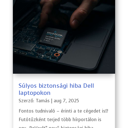
Súlyos biztonsági hiba Dell
laptopokon
Szerző:
Tamás
|
aug 7, 2025
Fontos tudnivaló – érinti a te cégedet is!?
Futótűzként terjed több hírportálon is