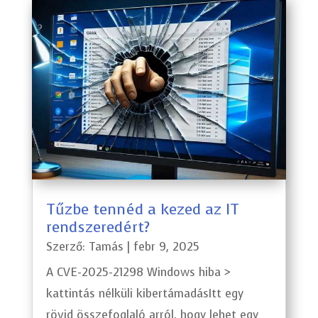
Tűzbe tennéd a kezed az IT
rendszeredért?
Szerző:
Tamás
|
febr 9, 2025
A CVE-2025-21298 Windows hiba >
kattintás nélküli kibertámadásItt egy
rövid összefoglaló arról, hogy lehet egy