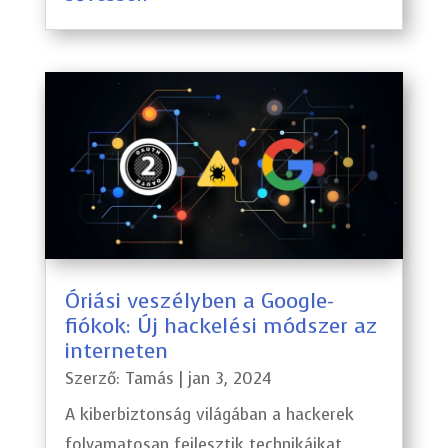
Óriási veszélyben a Google-
fiókok: Új hackelési módszer az
interneten
Szerző:
Tamás
|
jan 3, 2024
A kiberbiztonság világában a hackerek
folyamatosan fejlesztik technikáikat,