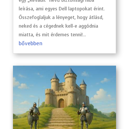
egy „ReVault” nevű biztonsági hiba
leírása, ami egyes Dell laptopokat érint.
Összefoglaljuk a lényeget, hogy átlásd,
neked és a cégednek kell-e aggódnia
miatta, és mit érdemes tenni!...
bővebben