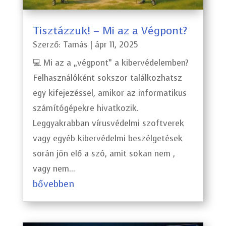
Tisztázzuk! – Mi az a Végpont?
Szerző:
Tamás
|
ápr 11, 2025
💻 Mi az a „végpont” a kibervédelemben?
Felhasználóként sokszor találkozhatsz
egy kifejezéssel, amikor az informatikus
számítógépekre hivatkozik.
Leggyakrabban vírusvédelmi szoftverek
vagy egyéb kibervédelmi beszélgetések
során jön elő a szó, amit sokan nem ,
vagy nem...
bővebben