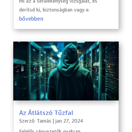
mi az a sérülékenység vizsgálat, és
derítsd ki, biztonságban vagy-e.
bővebben
Az Átlátszó Tűzfal
Szerző:
Tamás
|
jan 27, 2024
Felelős cégvezetők gyakran