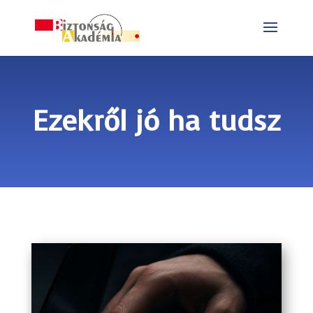
Ezekről jó ha tudsz